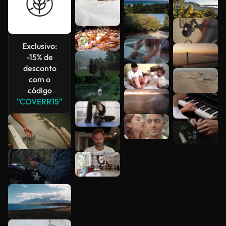
Veja mais
Exclusivo:
-15% de
desconto
com o
código
"COVERR15"