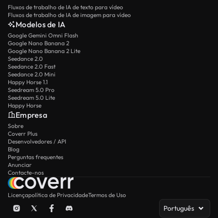
Fluxos de trabalho de IA de texto para vídeo
Fluxos de trabalho de IA de imagem para vídeo
Modelos de IA
Google Gemini Omni Flash
Google Nano Banana 2
Google Nano Banana 2 Lite
Seedance 2.0
Seedance 2.0 Fast
Seedance 2.0 Mini
Happy Horse 1.1
Seedream 5.0 Pro
Seedream 5.0 Lite
Happy Horse
Empresa
Sobre
Coverr Plus
Desenvolvedores / API
Blog
Perguntas frequentes
Anunciar
Contacte-nos
Licença
política de Privacidade
Termos de Uso
Português