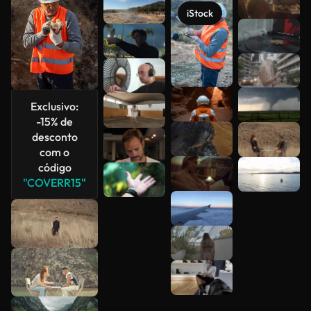
Veja mais
iStock
Exclusivo:
-15% de
desconto
com o
código
"COVERR15"