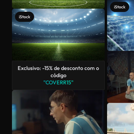
iStock
iStock
Exclusivo: -15% de desconto com o
código
"COVERR15"