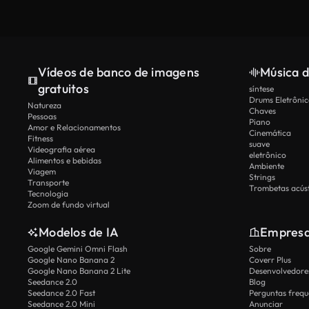
Vídeos de banco de imagens
Música d
gratuitos
síntese
Drums Eletrônic
Natureza
Chaves
Pessoas
Piano
Amor e Relacionamentos
Cinemática
Fitness
suave
Videografia aérea
eletrônico
Alimentos e bebidas
Ambiente
Viagem
Strings
Transporte
Trombetas acúst
Tecnologia
Zoom de fundo virtual
Modelos de IA
Empres
Google Gemini Omni Flash
Sobre
Google Nano Banana 2
Coverr Plus
Google Nano Banana 2 Lite
Desenvolvedores
Seedance 2.0
Blog
Seedance 2.0 Fast
Perguntas frequ
Seedance 2.0 Mini
Anunciar