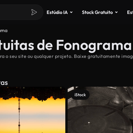
Estúdio IA
Stock Gratuito
Es
ama
tuitas de Fonograma
a o seu site ou qualquer projeto. Baixe gratuitamente ima
tas
iStock