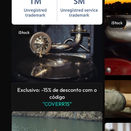
iStock
iStock
Exclusivo: -15% de desconto com o
código
"COVERR15"