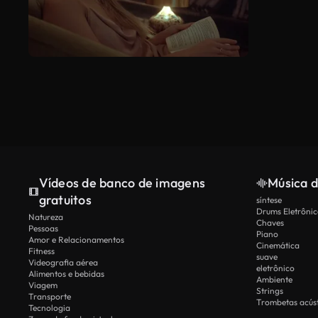
Vídeos de banco de imagens
Música d
gratuitos
síntese
Drums Eletrônic
Natureza
Chaves
Pessoas
Piano
Amor e Relacionamentos
Cinemática
Fitness
suave
Videografia aérea
eletrônico
Alimentos e bebidas
Ambiente
Viagem
Strings
Transporte
Trombetas acúst
Tecnologia