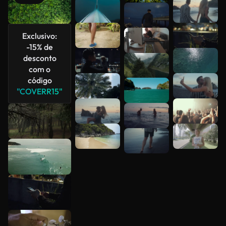
Veja mais
Exclusivo:
-15% de
desconto
com o
código
"COVERR15"