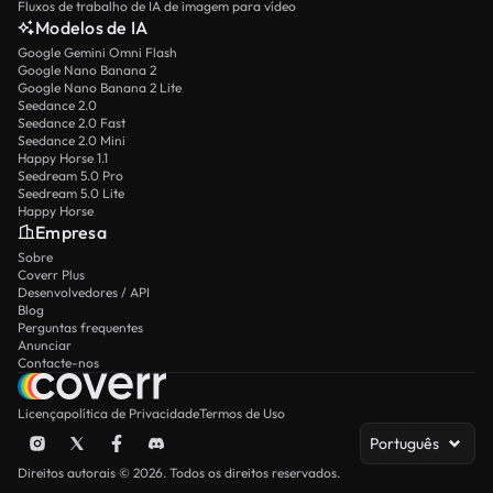
Fluxos de trabalho de IA de imagem para vídeo
Modelos de IA
Google Gemini Omni Flash
Google Nano Banana 2
Google Nano Banana 2 Lite
Seedance 2.0
Seedance 2.0 Fast
Seedance 2.0 Mini
Happy Horse 1.1
Seedream 5.0 Pro
Seedream 5.0 Lite
Happy Horse
Empresa
Sobre
Coverr Plus
Desenvolvedores / API
Blog
Perguntas frequentes
Anunciar
Contacte-nos
Licença
política de Privacidade
Termos de Uso
Português
Direitos autorais © 2026. Todos os direitos reservados.