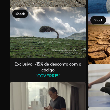
iStock
iStock
Exclusivo: -15% de desconto com o
código
"COVERR15"