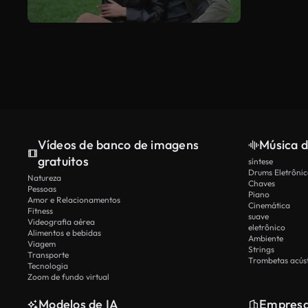
Vídeos de banco de imagens
Música d
gratuitos
síntese
Drums Eletrônic
Natureza
Chaves
Pessoas
Piano
Amor e Relacionamentos
Cinemática
Fitness
suave
Videografia aérea
eletrônico
Alimentos e bebidas
Ambiente
Viagem
Strings
Transporte
Trombetas acúst
Tecnologia
Zoom de fundo virtual
Modelos de IA
Empres