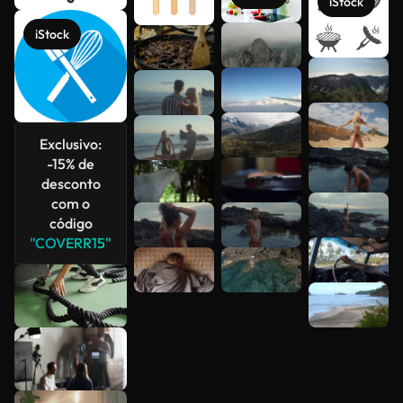
iStock
iStock
Veja mais
Exclusivo:
-15% de
desconto
com o
código
"COVERR15"