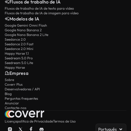
Fluxos de trabalho de IA
Fluxos de trabalho de IA de texto para vídeo
Fluxos de trabalho de IA de imagem para vídeo
Modelos de IA
Google Gemini Omni Flash
Google Nano Banana 2
Google Nano Banana 2 Lite
Seedance 2.0
Seedance 2.0 Fast
Seedance 2.0 Mini
Happy Horse 1.1
Seedream 5.0 Pro
Seedream 5.0 Lite
Happy Horse
Empresa
Sobre
Coverr Plus
Desenvolvedores / API
Blog
Perguntas frequentes
Anunciar
Contacte-nos
Licença
política de Privacidade
Termos de Uso
Português