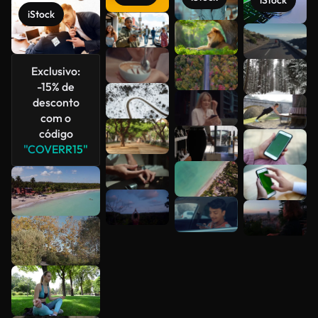
iStock
iStock
Veja mais
Exclusivo:
-15% de
desconto
com o
código
"COVERR15"