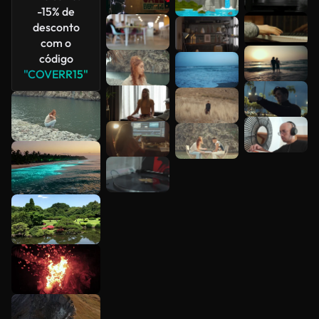
-15% de
desconto
com o
código
"COVERR15"