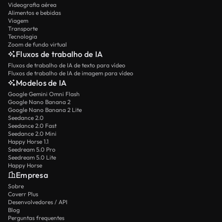
Videografia aérea
Alimentos e bebidas
Viagem
Transporte
Tecnologia
Zoom de fundo virtual
Fluxos de trabalho de IA
Fluxos de trabalho de IA de texto para vídeo
Fluxos de trabalho de IA de imagem para vídeo
Modelos de IA
Google Gemini Omni Flash
Google Nano Banana 2
Google Nano Banana 2 Lite
Seedance 2.0
Seedance 2.0 Fast
Seedance 2.0 Mini
Happy Horse 1.1
Seedream 5.0 Pro
Seedream 5.0 Lite
Happy Horse
Empresa
Sobre
Coverr Plus
Desenvolvedores / API
Blog
Perguntas frequentes