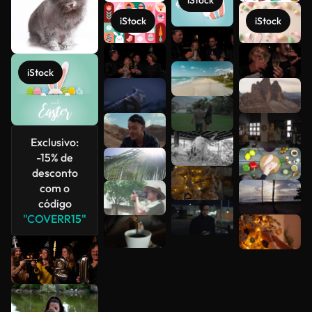
iStock
iStock
iStock
Veja mais
iStock
Exclusivo:
-15% de
desconto
com o
código
"COVERR15"