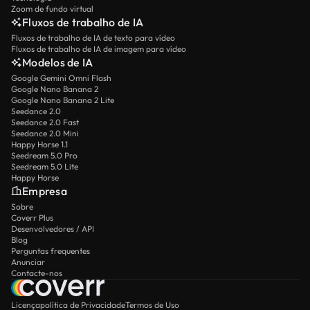
Zoom de fundo virtual
Fluxos de trabalho de IA
Fluxos de trabalho de IA de texto para vídeo
Fluxos de trabalho de IA de imagem para vídeo
Modelos de IA
Google Gemini Omni Flash
Google Nano Banana 2
Google Nano Banana 2 Lite
Seedance 2.0
Seedance 2.0 Fast
Seedance 2.0 Mini
Happy Horse 1.1
Seedream 5.0 Pro
Seedream 5.0 Lite
Happy Horse
Empresa
Sobre
Coverr Plus
Desenvolvedores / API
Blog
Perguntas frequentes
Anunciar
Contacte-nos
Licença
política de Privacidade
Termos de Uso