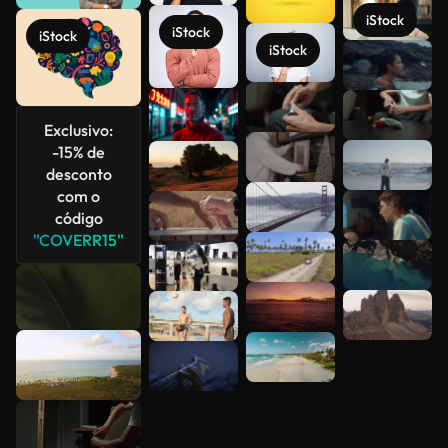
iStock
iStock
iStock
iStock
Veja mais
Exclusivo:
-15% de
desconto
com o
código
"COVERR15"