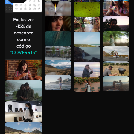
Veja mais
Exclusivo:
-15% de
desconto
com o
código
"COVERR15"