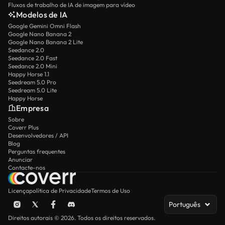
Fluxos de trabalho de IA de imagem para vídeo
Modelos de IA
Google Gemini Omni Flash
Google Nano Banana 2
Google Nano Banana 2 Lite
Seedance 2.0
Seedance 2.0 Fast
Seedance 2.0 Mini
Happy Horse 1.1
Seedream 5.0 Pro
Seedream 5.0 Lite
Happy Horse
Empresa
Sobre
Coverr Plus
Desenvolvedores / API
Blog
Perguntas frequentes
Anunciar
Contacte-nos
Licença
política de Privacidade
Termos de Uso
Português
Direitos autorais © 2026. Todos os direitos reservados.