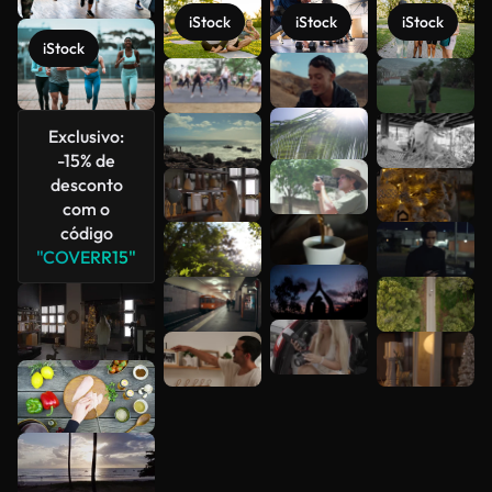
iStock
iStock
iStock
iStock
Veja mais
Exclusivo:
-15% de
desconto
com o
código
"COVERR15"