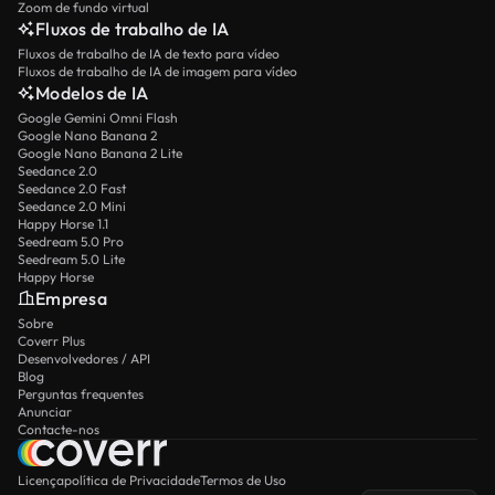
Zoom de fundo virtual
Fluxos de trabalho de IA
Fluxos de trabalho de IA de texto para vídeo
Fluxos de trabalho de IA de imagem para vídeo
Modelos de IA
Google Gemini Omni Flash
Google Nano Banana 2
Google Nano Banana 2 Lite
Seedance 2.0
Seedance 2.0 Fast
Seedance 2.0 Mini
Happy Horse 1.1
Seedream 5.0 Pro
Seedream 5.0 Lite
Happy Horse
Empresa
Sobre
Coverr Plus
Desenvolvedores / API
Blog
Perguntas frequentes
Anunciar
Contacte-nos
Licença
política de Privacidade
Termos de Uso