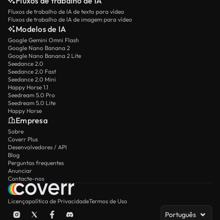
Fluxos de trabalho de IA
Fluxos de trabalho de IA de texto para vídeo
Fluxos de trabalho de IA de imagem para vídeo
Modelos de IA
Google Gemini Omni Flash
Google Nano Banana 2
Google Nano Banana 2 Lite
Seedance 2.0
Seedance 2.0 Fast
Seedance 2.0 Mini
Happy Horse 1.1
Seedream 5.0 Pro
Seedream 5.0 Lite
Happy Horse
Empresa
Sobre
Coverr Plus
Desenvolvedores / API
Blog
Perguntas frequentes
Anunciar
Contacte-nos
Licença
política de Privacidade
Termos de Uso
Português