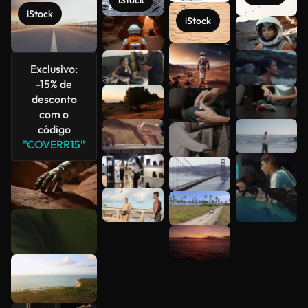
iStock
iStock
iStock
Veja mais
Exclusivo:
-15% de
desconto
com o
código
"COVERR15"