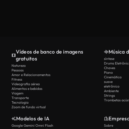
Vídeos de banco de imagens
Música d
gratuitos
síntese
Drums Eletrônic
Natureza
Chaves
Pessoas
Piano
Amor e Relacionamentos
Cinemática
Fitness
suave
Videografia aérea
eletrônico
Alimentos e bebidas
Ambiente
Viagem
Strings
Transporte
Trombetas acúst
Tecnologia
Zoom de fundo virtual
Modelos de IA
Empres
Google Gemini Omni Flash
Sobre