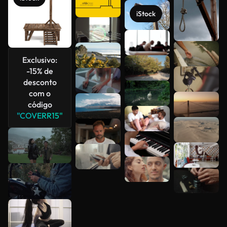
iStock
Exclusivo:
-15% de
Veja mais
desconto
com o
código
"COVERR15"