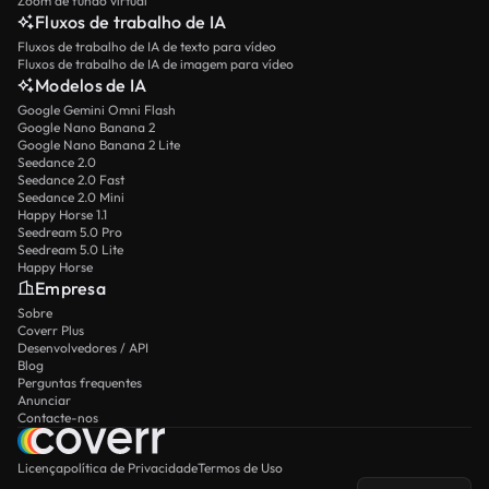
Zoom de fundo virtual
Fluxos de trabalho de IA
Fluxos de trabalho de IA de texto para vídeo
Fluxos de trabalho de IA de imagem para vídeo
Modelos de IA
Google Gemini Omni Flash
Google Nano Banana 2
Google Nano Banana 2 Lite
Seedance 2.0
Seedance 2.0 Fast
Seedance 2.0 Mini
Happy Horse 1.1
Seedream 5.0 Pro
Seedream 5.0 Lite
Happy Horse
Empresa
Sobre
Coverr Plus
Desenvolvedores / API
Blog
Perguntas frequentes
Anunciar
Contacte-nos
Licença
política de Privacidade
Termos de Uso