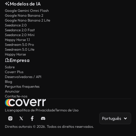
Modelos de IA
Google Gemini Omni Flash
Google Nano Banana 2
Google Nano Banana 2 Lite
Seedance 2.0
Seedance 2.0 Fast
Seedance 2.0 Mini
Happy Horse 1.1
Seedream 5.0 Pro
Seedream 5.0 Lite
Happy Horse
Empresa
Sobre
Coverr Plus
Desenvolvedores / API
Blog
Perguntas frequentes
Anunciar
Contacte-nos
Licença
política de Privacidade
Termos de Uso
Português
Direitos autorais © 2026. Todos os direitos reservados.