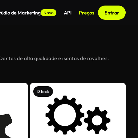
túdio de Marketing
API
Preços
Entrar
Novo
entes de alta qualidade e isentas de royalties.
iStock