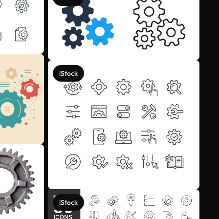
iStock
iStock