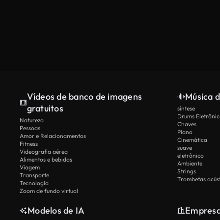
Vídeos de banco de imagens
Música d
gratuitos
síntese
Drums Eletrônic
Natureza
Chaves
Pessoas
Piano
Amor e Relacionamentos
Cinemática
Fitness
suave
Videografia aérea
eletrônico
Alimentos e bebidas
Ambiente
Viagem
Strings
Transporte
Trombetas acúst
Tecnologia
Zoom de fundo virtual
Modelos de IA
Empres