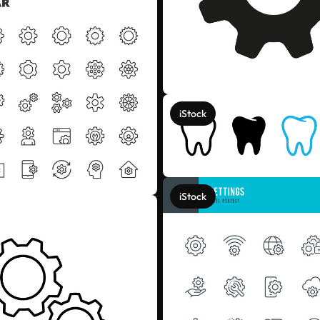
iStock
iStock