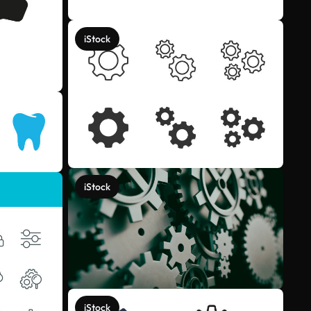
iStock
iStock
iStock