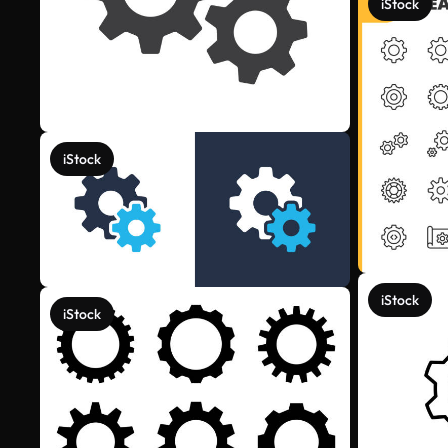
iStock
iStock
iStock
iStock