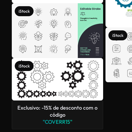
iStock
iStock
iStock
Exclusivo: -15% de desconto com o
código
"COVERR15"