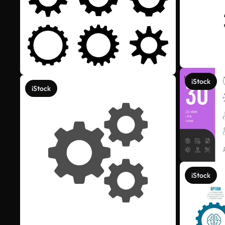
iStock
iStock
iStock