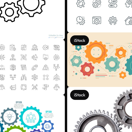
iStock
iStock