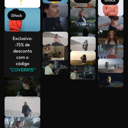
iStock
iStock
Veja mais
Exclusivo:
-15% de
desconto
com o
código
"COVERR15"