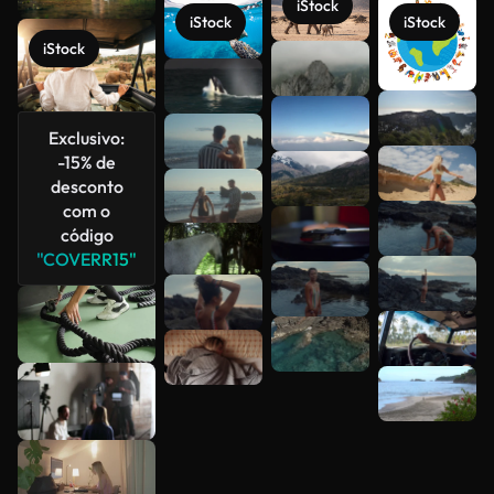
iStock
iStock
iStock
iStock
Exclusivo:
Veja mais
-15% de
desconto
com o
código
"COVERR15"