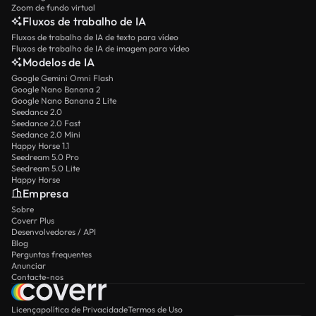
Zoom de fundo virtual
Fluxos de trabalho de IA
Fluxos de trabalho de IA de texto para vídeo
Fluxos de trabalho de IA de imagem para vídeo
Modelos de IA
Google Gemini Omni Flash
Google Nano Banana 2
Google Nano Banana 2 Lite
Seedance 2.0
Seedance 2.0 Fast
Seedance 2.0 Mini
Happy Horse 1.1
Seedream 5.0 Pro
Seedream 5.0 Lite
Happy Horse
Empresa
Sobre
Coverr Plus
Desenvolvedores / API
Blog
Perguntas frequentes
Anunciar
Contacte-nos
Licença
política de Privacidade
Termos de Uso