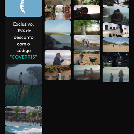
Veja mais
Exclusivo:
-15% de
desconto
com o
código
"COVERR15"