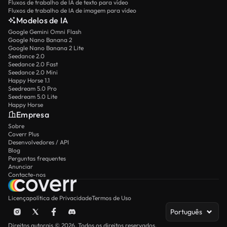
Fluxos de trabalho de IA de texto para vídeo
Fluxos de trabalho de IA de imagem para vídeo
Modelos de IA
Google Gemini Omni Flash
Google Nano Banana 2
Google Nano Banana 2 Lite
Seedance 2.0
Seedance 2.0 Fast
Seedance 2.0 Mini
Happy Horse 1.1
Seedream 5.0 Pro
Seedream 5.0 Lite
Happy Horse
Empresa
Sobre
Coverr Plus
Desenvolvedores / API
Blog
Perguntas frequentes
Anunciar
Contacte-nos
Licença
política de Privacidade
Termos de Uso
Português
Direitos autorais © 2026. Todos os direitos reservados.