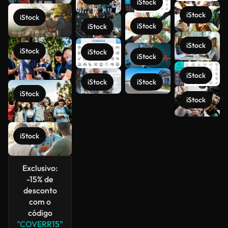
iStock
iStock
iStock
iStock
iStock
iStock
iStock
iStock
iStock
iStock
iStock
iStock
iStock
iStock
Veja mais
iStock
Exclusivo:
-15% de
desconto
com o
código
"COVERR15"