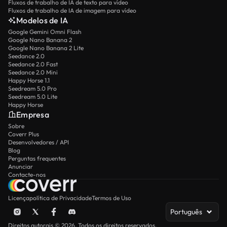
Fluxos de trabalho de IA de texto para vídeo
Fluxos de trabalho de IA de imagem para vídeo
Modelos de IA
Google Gemini Omni Flash
Google Nano Banana 2
Google Nano Banana 2 Lite
Seedance 2.0
Seedance 2.0 Fast
Seedance 2.0 Mini
Happy Horse 1.1
Seedream 5.0 Pro
Seedream 5.0 Lite
Happy Horse
Empresa
Sobre
Coverr Plus
Desenvolvedores / API
Blog
Perguntas frequentes
Anunciar
Contacte-nos
Licença
política de Privacidade
Termos de Uso
Português
Direitos autorais © 2026. Todos os direitos reservados.