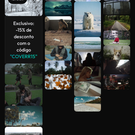
Veja mais
Exclusivo:
-15% de
desconto
com o
código
"COVERR15"