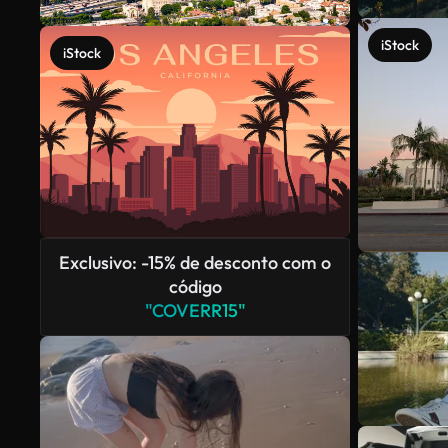
iStock
iStock
Exclusivo: -15% de desconto com o
código
"COVERR15"