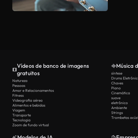
Vídeos de banco de imagens
Música d
gratuitos
síntese
Drums Eletrônic
Natureza
Chaves
Pessoas
Piano
Amor e Relacionamentos
Cinemática
Fitness
suave
Videografia aérea
eletrônico
Alimentos e bebidas
Ambiente
Viagem
Strings
Transporte
Trombetas acúst
Tecnologia
Zoom de fundo virtual
Modelos de IA
Empres