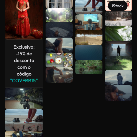
iStock
Veja mais
Exclusivo:
-15% de
desconto
com o
código
"COVERR15"