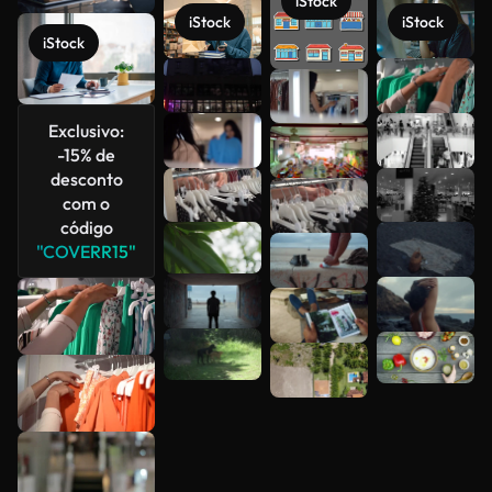
iStock
iStock
iStock
iStock
Veja mais
Exclusivo:
-15% de
desconto
com o
código
"COVERR15"