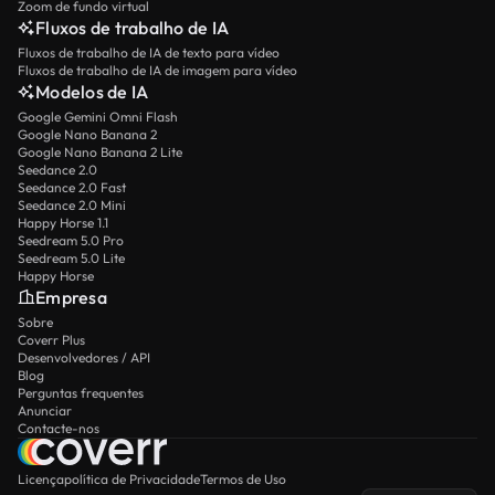
Zoom de fundo virtual
Fluxos de trabalho de IA
Fluxos de trabalho de IA de texto para vídeo
Fluxos de trabalho de IA de imagem para vídeo
Modelos de IA
Google Gemini Omni Flash
Google Nano Banana 2
Google Nano Banana 2 Lite
Seedance 2.0
Seedance 2.0 Fast
Seedance 2.0 Mini
Happy Horse 1.1
Seedream 5.0 Pro
Seedream 5.0 Lite
Happy Horse
Empresa
Sobre
Coverr Plus
Desenvolvedores / API
Blog
Perguntas frequentes
Anunciar
Contacte-nos
Licença
política de Privacidade
Termos de Uso