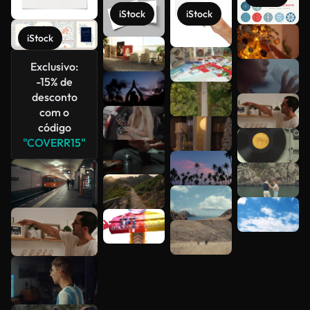
iStock
iStock
iStock
Veja mais
Exclusivo:
-15% de
desconto
com o
código
"COVERR15"