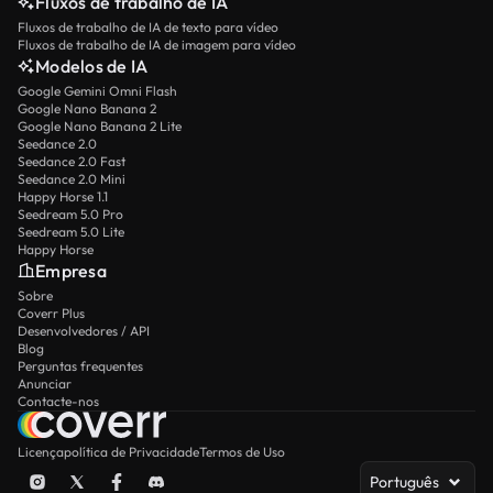
Fluxos de trabalho de IA
Fluxos de trabalho de IA de texto para vídeo
Fluxos de trabalho de IA de imagem para vídeo
Modelos de IA
Google Gemini Omni Flash
Google Nano Banana 2
Google Nano Banana 2 Lite
Seedance 2.0
Seedance 2.0 Fast
Seedance 2.0 Mini
Happy Horse 1.1
Seedream 5.0 Pro
Seedream 5.0 Lite
Happy Horse
Empresa
Sobre
Coverr Plus
Desenvolvedores / API
Blog
Perguntas frequentes
Anunciar
Contacte-nos
Licença
política de Privacidade
Termos de Uso
Português