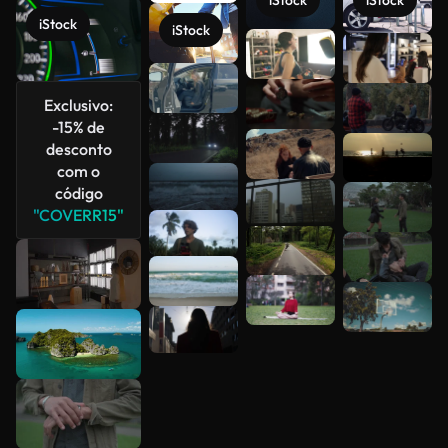
iStock
iStock
iStock
iStock
Veja mais
Exclusivo:
-15% de
desconto
com o
código
"COVERR15"