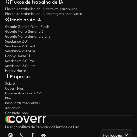
Fluxos de trabalho de IA
Fluxos de trabalho de IA de texto para vídeo
Fluxos de trabalho de IA de imagem para vídeo
Modelos de IA
Google Gemini Omni Flash
Google Nano Banana 2
Google Nano Banana 2 Lite
Seedance 2.0
Seedance 2.0 Fast
Seedance 2.0 Mini
Happy Horse 1.1
Seedream 5.0 Pro
Seedream 5.0 Lite
Happy Horse
Empresa
Sobre
Coverr Plus
Desenvolvedores / API
Blog
Perguntas frequentes
Anunciar
Contacte-nos
Licença
política de Privacidade
Termos de Uso
Português