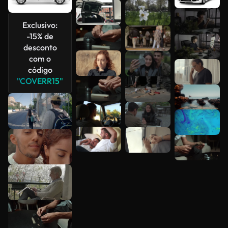
Veja mais
Exclusivo:
-15% de
desconto
com o
código
"COVERR15"