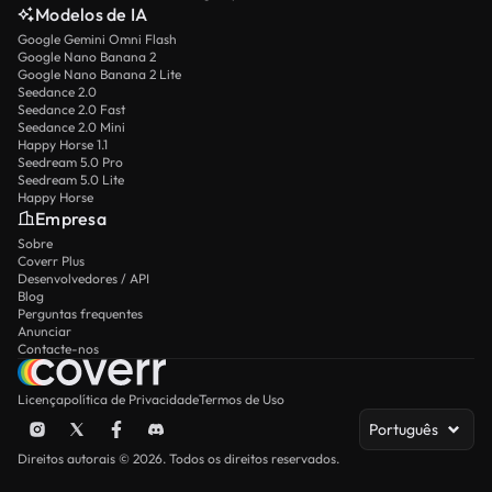
Modelos de IA
Google Gemini Omni Flash
Google Nano Banana 2
Google Nano Banana 2 Lite
Seedance 2.0
Seedance 2.0 Fast
Seedance 2.0 Mini
Happy Horse 1.1
Seedream 5.0 Pro
Seedream 5.0 Lite
Happy Horse
Empresa
Sobre
Coverr Plus
Desenvolvedores / API
Blog
Perguntas frequentes
Anunciar
Contacte-nos
Licença
política de Privacidade
Termos de Uso
Português
Direitos autorais © 2026. Todos os direitos reservados.