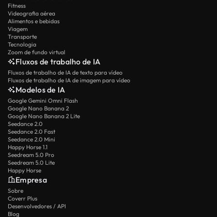
Fitness
Videografia aérea
Alimentos e bebidas
Viagem
Transporte
Tecnologia
Zoom de fundo virtual
Fluxos de trabalho de IA
Fluxos de trabalho de IA de texto para vídeo
Fluxos de trabalho de IA de imagem para vídeo
Modelos de IA
Google Gemini Omni Flash
Google Nano Banana 2
Google Nano Banana 2 Lite
Seedance 2.0
Seedance 2.0 Fast
Seedance 2.0 Mini
Happy Horse 1.1
Seedream 5.0 Pro
Seedream 5.0 Lite
Happy Horse
Empresa
Sobre
Coverr Plus
Desenvolvedores / API
Blog