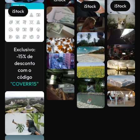
iStock
iStock
iStock
Veja mais
Exclusivo:
-15% de
desconto
com o
código
"COVERR15"