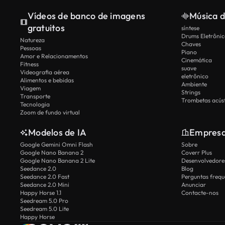
Vídeos de banco de imagens
Música d
gratuitos
síntese
Drums Eletrônic
Natureza
Chaves
Pessoas
Piano
Amor e Relacionamentos
Cinemática
Fitness
suave
Videografia aérea
eletrônico
Alimentos e bebidas
Ambiente
Viagem
Strings
Transporte
Trombetas acúst
Tecnologia
Zoom de fundo virtual
Modelos de IA
Empres
Google Gemini Omni Flash
Sobre
Google Nano Banana 2
Coverr Plus
Google Nano Banana 2 Lite
Desenvolvedores
Seedance 2.0
Blog
Seedance 2.0 Fast
Perguntas frequ
Seedance 2.0 Mini
Anunciar
Happy Horse 1.1
Contacte-nos
Seedream 5.0 Pro
Seedream 5.0 Lite
Happy Horse