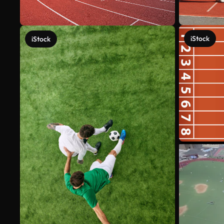
iStock
iStock