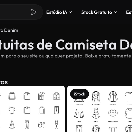
Estúdio IA
Stock Gratuito
Es
ta Denim
tuitas de Camiseta 
m para o seu site ou qualquer projeto. Baixe gratuitament
tas
iStock