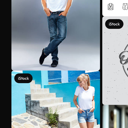
iStock
iStock