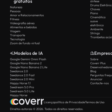
gratuitos
síntese
Drums Eletrônic
Natureza
Chaves
Pessoas
Piano
Amor e Relacionamentos
Cinemática
Fitness
suave
Videografia aérea
eletrônico
Alimentos e bebidas
Ambiente
Viagem
Strings
Transporte
Trombetas acúst
Tecnologia
Zoom de fundo virtual
Modelos de IA
Empres
Google Gemini Omni Flash
Sobre
Google Nano Banana 2
Coverr Plus
Google Nano Banana 2 Lite
Desenvolvedores
Seedance 2.0
Blog
Seedance 2.0 Fast
Perguntas frequ
Seedance 2.0 Mini
Anunciar
Happy Horse 1.1
Contacte-nos
Seedream 5.0 Pro
Seedream 5.0 Lite
Happy Horse
Licença
política de Privacidade
Termos de Uso
Direitos autorais © 2026. Todos os direitos reservados.