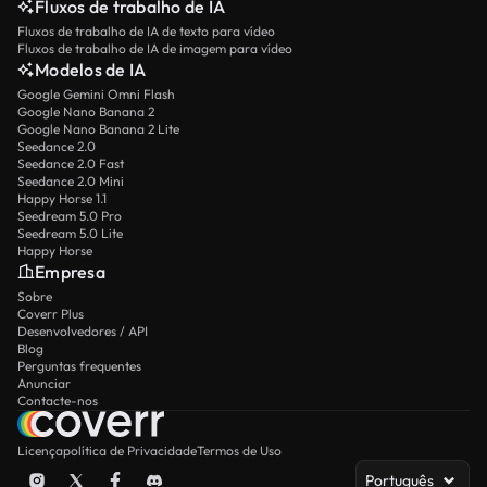
Fluxos de trabalho de IA
Fluxos de trabalho de IA de texto para vídeo
Fluxos de trabalho de IA de imagem para vídeo
Modelos de IA
Google Gemini Omni Flash
Google Nano Banana 2
Google Nano Banana 2 Lite
Seedance 2.0
Seedance 2.0 Fast
Seedance 2.0 Mini
Happy Horse 1.1
Seedream 5.0 Pro
Seedream 5.0 Lite
Happy Horse
Empresa
Sobre
Coverr Plus
Desenvolvedores / API
Blog
Perguntas frequentes
Anunciar
Contacte-nos
Licença
política de Privacidade
Termos de Uso
Português