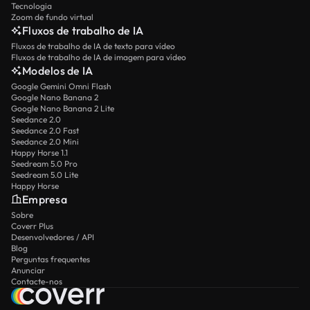
Tecnologia
Zoom de fundo virtual
Fluxos de trabalho de IA
Fluxos de trabalho de IA de texto para vídeo
Fluxos de trabalho de IA de imagem para vídeo
Modelos de IA
Google Gemini Omni Flash
Google Nano Banana 2
Google Nano Banana 2 Lite
Seedance 2.0
Seedance 2.0 Fast
Seedance 2.0 Mini
Happy Horse 1.1
Seedream 5.0 Pro
Seedream 5.0 Lite
Happy Horse
Empresa
Sobre
Coverr Plus
Desenvolvedores / API
Blog
Perguntas frequentes
Anunciar
Contacte-nos