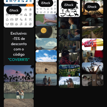
iStock
iStock
iStock
iStock
Veja mais
Exclusivo:
-15% de
desconto
com o
código
"COVERR15"