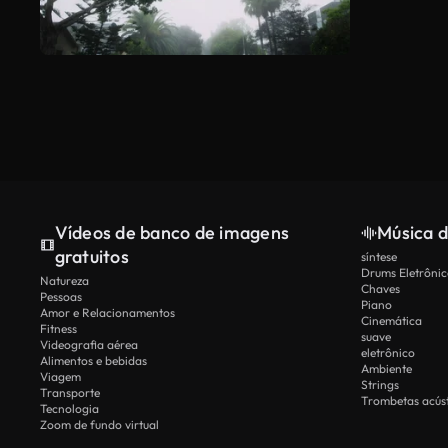
Vídeos de banco de imagens
Música d
gratuitos
síntese
Drums Eletrônic
Natureza
Chaves
Pessoas
Piano
Amor e Relacionamentos
Cinemática
Fitness
suave
Videografia aérea
eletrônico
Alimentos e bebidas
Ambiente
Viagem
Strings
Transporte
Trombetas acúst
Tecnologia
Zoom de fundo virtual