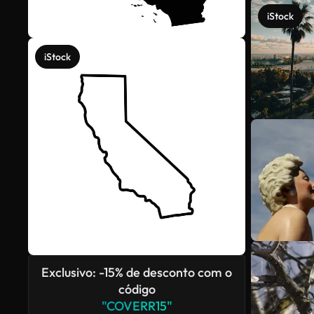
iStock
iStock
Exclusivo: -15% de desconto com o
código
"COVERR15"