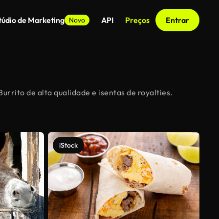
túdio de Marketing
API
Preços
Entrar
Novo
urrito de alta qualidade e isentas de royalties.
iStock