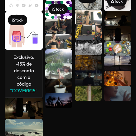
iStock
iStock
Veja mais
iStock
Exclusivo:
-15% de
desconto
com o
código
"COVERR15"