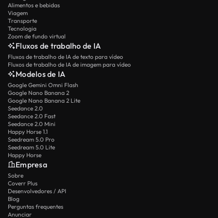
Alimentos e bebidas
Viagem
Transporte
Tecnologia
Zoom de fundo virtual
Fluxos de trabalho de IA
Fluxos de trabalho de IA de texto para vídeo
Fluxos de trabalho de IA de imagem para vídeo
Modelos de IA
Google Gemini Omni Flash
Google Nano Banana 2
Google Nano Banana 2 Lite
Seedance 2.0
Seedance 2.0 Fast
Seedance 2.0 Mini
Happy Horse 1.1
Seedream 5.0 Pro
Seedream 5.0 Lite
Happy Horse
Empresa
Sobre
Coverr Plus
Desenvolvedores / API
Blog
Perguntas frequentes
Anunciar