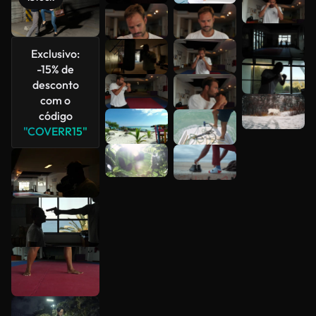
Veja mais
Exclusivo:
-15% de
desconto
com o
código
"COVERR15"