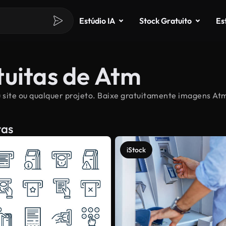
Estúdio IA
Stock Gratuito
Es
tuitas de Atm
 site ou qualquer projeto. Baixe gratuitamente imagens Atm 
tas
iStock