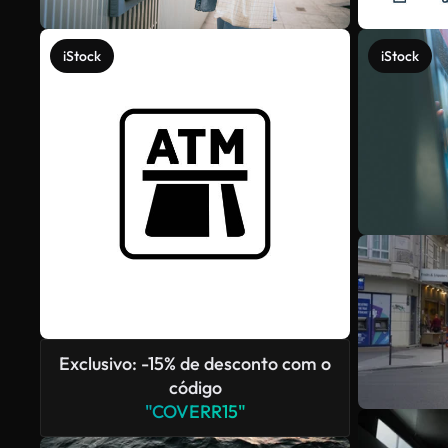
iStock
iStock
Exclusivo: -15% de desconto com o
código
"COVERR15"