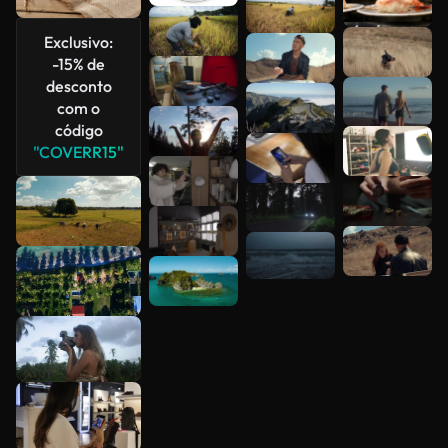
Veja mais
Exclusivo:
-15% de
desconto
com o
código
"COVERR15"