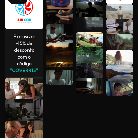
Veja mais
Exclusivo:
-15% de
desconto
com o
código
"COVERR15"