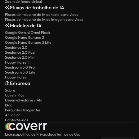
Zoom de fundo virtual
Fluxos de trabalho de IA
Fluxos de trabalho de IA de texto para vídeo
Fluxos de trabalho de IA de imagem para vídeo
Modelos de IA
Google Gemini Omni Flash
Google Nano Banana 2
Google Nano Banana 2 Lite
Seedance 2.0
Seedance 2.0 Fast
Seedance 2.0 Mini
Happy Horse 1.1
Seedream 5.0 Pro
Seedream 5.0 Lite
Happy Horse
Empresa
Sobre
Coverr Plus
Desenvolvedores / API
Blog
Perguntas frequentes
Anunciar
Contacte-nos
Licença
política de Privacidade
Termos de Uso