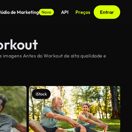
túdio de Marketing
API
Preços
Entrar
Novo
orkout
te imagens Antes do Workout de alta qualidade e
iStock