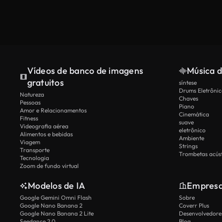
Vídeos de banco de imagens
Música d
gratuitos
síntese
Drums Eletrônic
Natureza
Chaves
Pessoas
Piano
Amor e Relacionamentos
Cinemática
Fitness
suave
Videografia aérea
eletrônico
Alimentos e bebidas
Ambiente
Viagem
Strings
Transporte
Trombetas acúst
Tecnologia
Zoom de fundo virtual
Modelos de IA
Empres
Google Gemini Omni Flash
Sobre
Google Nano Banana 2
Coverr Plus
Google Nano Banana 2 Lite
Desenvolvedores
Seedance 2.0
Blog