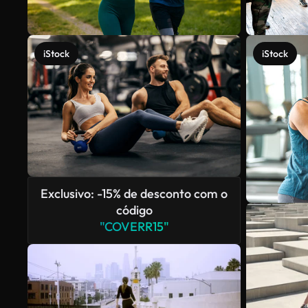
iStock
iStock
Exclusivo: -15% de desconto com o
código
"COVERR15"