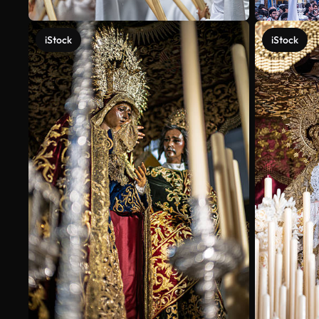
iStock
iStock