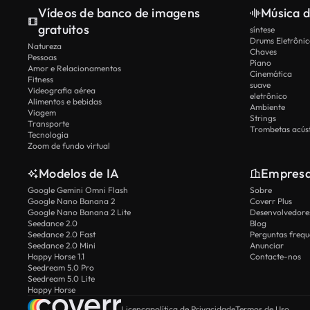
Vídeos de banco de imagens
Música d
gratuitos
síntese
Drums Eletrônic
Natureza
Chaves
Pessoas
Piano
Amor e Relacionamentos
Cinemática
Fitness
suave
Videografia aérea
eletrônico
Alimentos e bebidas
Ambiente
Viagem
Strings
Transporte
Trombetas acúst
Tecnologia
Zoom de fundo virtual
Modelos de IA
Empres
Google Gemini Omni Flash
Sobre
Google Nano Banana 2
Coverr Plus
Google Nano Banana 2 Lite
Desenvolvedores
Seedance 2.0
Blog
Seedance 2.0 Fast
Perguntas frequ
Seedance 2.0 Mini
Anunciar
Happy Horse 1.1
Contacte-nos
Seedream 5.0 Pro
Seedream 5.0 Lite
Happy Horse
Licença
política de Privacidade
Termos de Uso