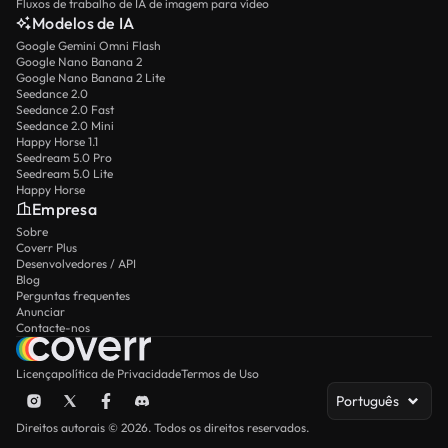
Fluxos de trabalho de IA de imagem para vídeo
Modelos de IA
Google Gemini Omni Flash
Google Nano Banana 2
Google Nano Banana 2 Lite
Seedance 2.0
Seedance 2.0 Fast
Seedance 2.0 Mini
Happy Horse 1.1
Seedream 5.0 Pro
Seedream 5.0 Lite
Happy Horse
Empresa
Sobre
Coverr Plus
Desenvolvedores / API
Blog
Perguntas frequentes
Anunciar
Contacte-nos
Licença
política de Privacidade
Termos de Uso
Português
Direitos autorais © 2026. Todos os direitos reservados.