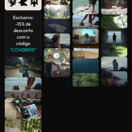
Veja mais
Exclusivo:
-15% de
desconto
com o
código
"COVERR15"