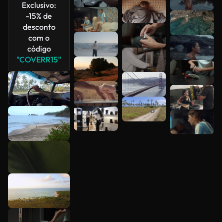
Veja mais
Exclusivo:
-15% de
desconto
com o
código
"COVERR15"