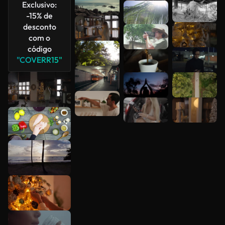
Exclusivo:
-15% de
desconto
com o
código
"COVERR15"