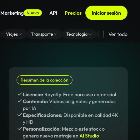
 Marketing
API
Precios
Iniciar sesión
Nuevo
Ver todo
Viajes
Transporte
Tecnología
Zoom De Fondo Virt
Resumen de la colección
Licencia:
Royalty-Free para uso comercial
Contenido:
Vídeos originales y generados
por IA
Especificaciones:
Disponible en calidad 4K
y HD
Personalización:
Mezcla este stock o
genera nuevo metraje en
AI Studio