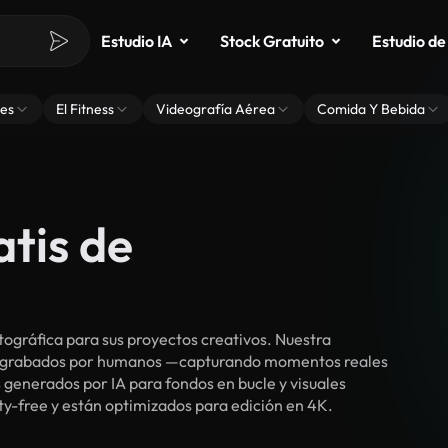
Estudio IA
Stock Gratuito
Estudio de
es
El Fitness
Videografía Aérea
Comida Y Bebida
atis de
gráfica para sus proyectos creativos. Nuestra
cos grabados por humanos —capturando momentos reales
 generados por IA para fondos en bucle y visuales
lty-free y están optimizados para edición en 4K.