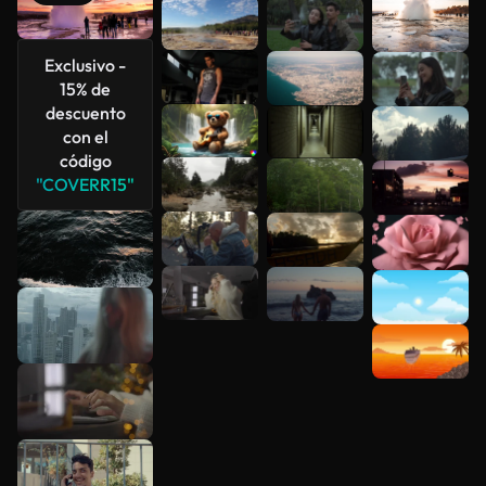
Exclusivo -
15% de
Ver más
descuento
con el
código
"COVERR15"