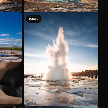
iStock