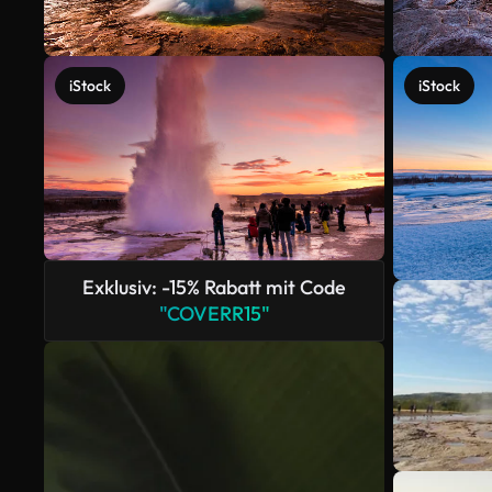
iStock
iStock
Exklusiv: -15% Rabatt mit Code
"COVERR15"